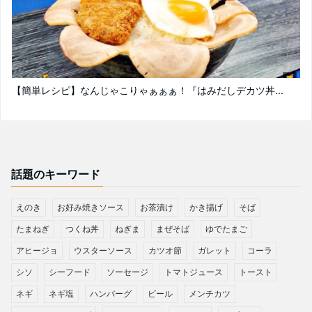
【簡単レシピ】なんじゃこりゃぁぁぁ！『はみだしデカツ丼...
話題のキーワード
えのき
お好み焼きソース
お茶漬け
かき揚げ
そば
たまねぎ
つくね丼
ねぎま
まぜそば
ゆでたまご
アヒージョ
ウスターソース
カツオ節
ガレット
コーラ
シソ
シーフード
ソーセージ
トマトジュース
トースト
ネギ
ネギ塩
ハンバーグ
ビール
メンチカツ