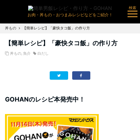
検索
お肉・丼もの・おつまみレシピなどをご紹介！
丼もの
【簡単レシピ】「豪快タコ飯」の作り方
【簡単レシピ】「豪快タコ飯」の作り方
丼もの
,
魚介
白だし
GOHANのレシピ本発売中！