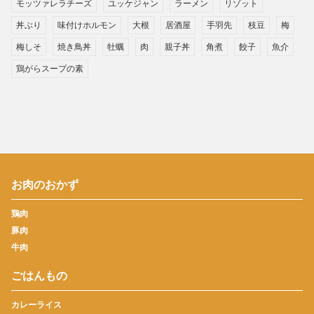
モッツァレラチーズ
ユッケジャン
ラーメン
リゾット
丼ぶり
味付けホルモン
大根
居酒屋
手羽先
枝豆
梅
梅しそ
焼き鳥丼
牡蠣
肉
親子丼
角煮
餃子
魚介
鶏がらスープの素
お肉のおかず
鶏肉
豚肉
牛肉
ごはんもの
カレーライス