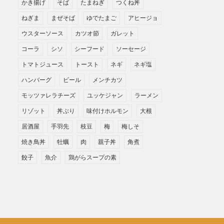
かき揚げ
そば
たまねぎ
つくね丼
ねぎま
まぜそば
ゆでたまご
アヒージョ
ウスターソース
カツオ節
ガレット
コーラ
シソ
シーフード
ソーセージ
トマトジュース
トースト
ネギ
ネギ塩
ハンバーグ
ビール
メンチカツ
モッツァレラチーズ
ユッケジャン
ラーメン
リゾット
丼ぶり
味付けホルモン
大根
居酒屋
手羽先
枝豆
梅
梅しそ
焼き鳥丼
牡蠣
肉
親子丼
角煮
餃子
魚介
鶏がらスープの素