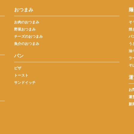
おつまみ
麺
お肉のおつまみ
そ
野菜おつまみ
焼
チーズのおつまみ
パ
魚介のおつまみ
う
油
パン
ラ
そ
ピザ
トースト
運
サンドイッチ
お
運
新