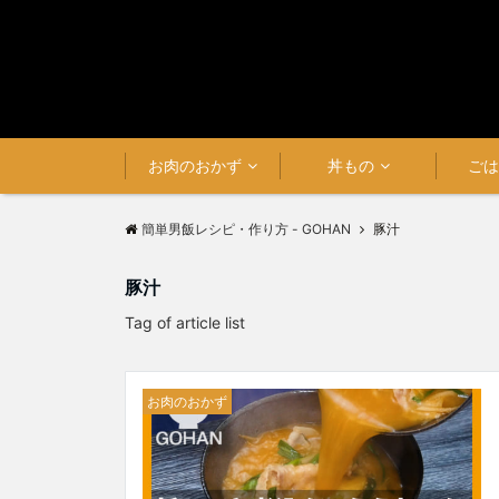
お肉のおかず
丼もの
ご
簡単男飯レシピ・作り方 - GOHAN
豚汁
豚汁
Tag of article list
お肉のおかず