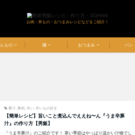
お肉・丼もの・おつまみレシピなどをご紹介！
はんもの
麺
おつまみ
パン
豚汁
,
豚肉
,
辛い
,
辛いもの好き
【簡単レシピ】旨いこと煮込んでええね〜ん『うま辛豚
汁』の作り方【男飯】
『うま辛豚汁』のご紹介です！ 寒い季節はやっぱり温かい汁物でし