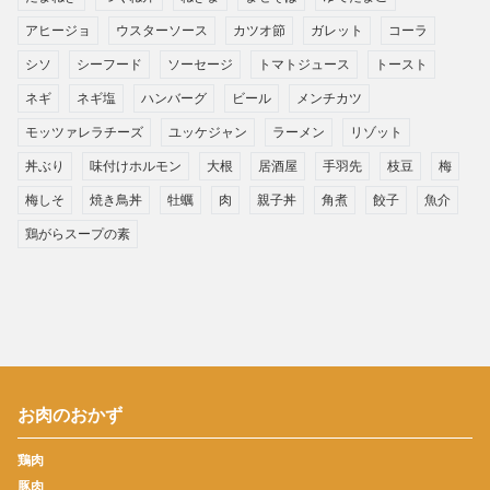
アヒージョ
ウスターソース
カツオ節
ガレット
コーラ
シソ
シーフード
ソーセージ
トマトジュース
トースト
ネギ
ネギ塩
ハンバーグ
ビール
メンチカツ
モッツァレラチーズ
ユッケジャン
ラーメン
リゾット
丼ぶり
味付けホルモン
大根
居酒屋
手羽先
枝豆
梅
梅しそ
焼き鳥丼
牡蠣
肉
親子丼
角煮
餃子
魚介
鶏がらスープの素
お肉のおかず
鶏肉
豚肉