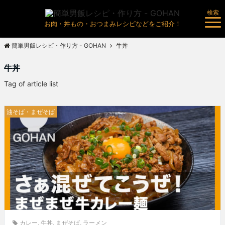
検索
お肉・丼もの・おつまみレシピなどをご紹介！
簡単男飯レシピ・作り方 - GOHAN
牛丼
牛丼
Tag of article list
油そば・まぜそば
カレー
,
牛丼
,
まぜそば
,
ラーメン