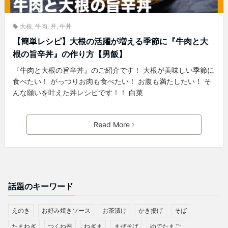
大根
,
牛肉
,
丼
,
牛丼
【簡単レシピ】大根の活躍が増える季節に『牛肉と大
根の旨辛丼』の作り方【男飯】
『牛肉と大根の旨辛丼』のご紹介です！ 大根が美味しい季節に
食べたい！ がっつりお肉も食べたい！ お腹も満たしたい！ そ
んな願いを叶えた丼レシピです！！ 白菜
Read More
話題のキーワード
えのき
お好み焼きソース
お茶漬け
かき揚げ
そば
たまねぎ
つくね丼
ねぎま
まぜそば
ゆでたまご