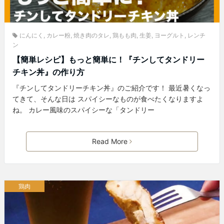
にんにく
,
カレー粉
,
焼き肉のタレ
,
鶏もも肉
,
生姜
,
ヨーグルト
,
レンチ
ン
【簡単レシピ】もっと簡単に！『チンしてタンドリー
チキン丼』の作り方
『チンしてタンドリーチキン丼』のご紹介です！ 最近暑くなっ
てきて、そんな日は スパイシーなものが食べたくなりますよ
ね。 カレー風味のスパイシーな「タンドリー
Read More
鶏肉