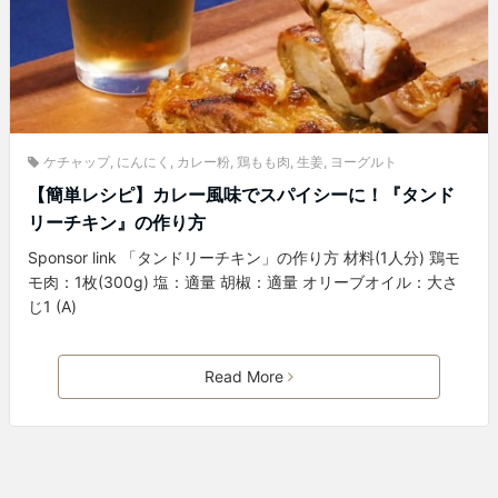
ケチャップ
,
にんにく
,
カレー粉
,
鶏もも肉
,
生姜
,
ヨーグルト
【簡単レシピ】カレー風味でスパイシーに！『タンド
リーチキン』の作り方
Sponsor link 「タンドリーチキン」の作り方 材料(1人分) 鶏モ
モ肉：1枚(300g) 塩：適量 胡椒：適量 オリーブオイル：大さ
じ1 (A)
Read More