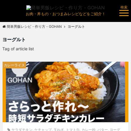
検索
お肉・丼もの・おつまみレシピなどをご紹介！
簡単男飯レシピ・作り方 - GOHAN
ヨーグルト
ヨーグルト
Tag of article list
カレーライス
サラダチキン
,
ケチャップ
,
玉ねぎ
,
トマト缶
,
カレー粉
,
バター
,
ヨーグ