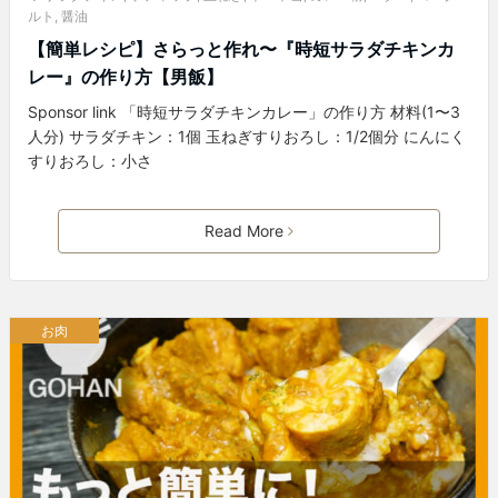
ルト
,
醤油
【簡単レシピ】さらっと作れ〜『時短サラダチキンカ
レー』の作り方【男飯】
Sponsor link 「時短サラダチキンカレー」の作り方 材料(1〜3
人分) サラダチキン：1個 玉ねぎすりおろし：1/2個分 にんにく
すりおろし：小さ
Read More
お肉