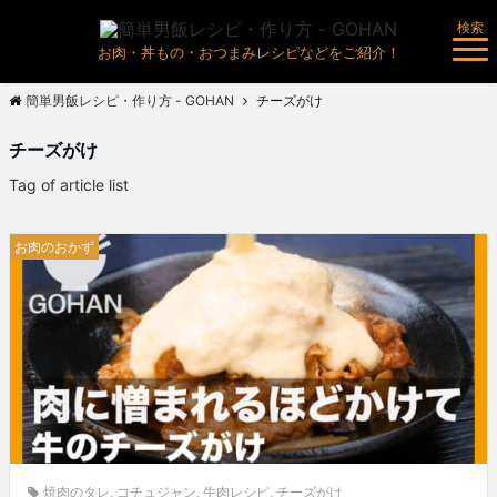
検索
お肉・丼もの・おつまみレシピなどをご紹介！
簡単男飯レシピ・作り方 - GOHAN
チーズがけ
チーズがけ
Tag of article list
お肉のおかず
焼肉のタレ
,
コチュジャン
,
牛肉レシピ
,
チーズがけ