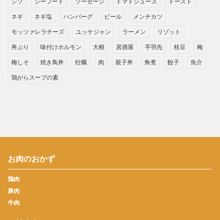
シソ
シーフード
ソーセージ
トマトジュース
トースト
ネギ
ネギ塩
ハンバーグ
ビール
メンチカツ
モッツァレラチーズ
ユッケジャン
ラーメン
リゾット
丼ぶり
味付けホルモン
大根
居酒屋
手羽先
枝豆
梅
梅しそ
焼き鳥丼
牡蠣
肉
親子丼
角煮
餃子
魚介
鶏がらスープの素
お肉のおかず
鶏肉
豚肉
牛肉