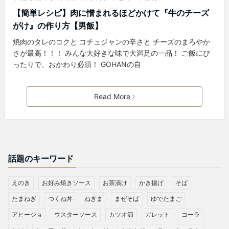
【簡単レシピ】肉に憎まれるほどかけて『牛のチーズ
がけ』の作り方【男飯】
焼肉のタレのコクと コチュジャンの辛さと チーズのまろやか
さが最高！！！ みんな大好きな味で大満足の一品！ ご飯にぴ
ったりで、おかわり必須！ GOHANの自
Read More
話題のキーワード
えのき
お好み焼きソース
お茶漬け
かき揚げ
そば
たまねぎ
つくね丼
ねぎま
まぜそば
ゆでたまご
アヒージョ
ウスターソース
カツオ節
ガレット
コーラ