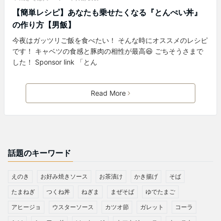
【簡単レシピ】あなたも乗せたくなる『とんぺい丼』
の作り方【男飯】
今夜はガッツリご飯を食べたい！ そんな時にオススメのレシピ
です！ キャベツの食感と豚肉の相性が最高😆 ごちそうさまで
した！ Sponsor link 「とん
Read More
話題のキーワード
えのき
お好み焼きソース
お茶漬け
かき揚げ
そば
たまねぎ
つくね丼
ねぎま
まぜそば
ゆでたまご
アヒージョ
ウスターソース
カツオ節
ガレット
コーラ