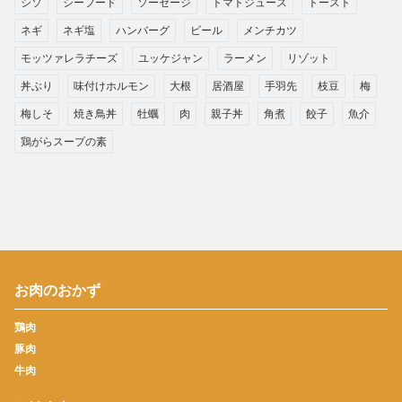
シソ
シーフード
ソーセージ
トマトジュース
トースト
ネギ
ネギ塩
ハンバーグ
ビール
メンチカツ
モッツァレラチーズ
ユッケジャン
ラーメン
リゾット
丼ぶり
味付けホルモン
大根
居酒屋
手羽先
枝豆
梅
梅しそ
焼き鳥丼
牡蠣
肉
親子丼
角煮
餃子
魚介
鶏がらスープの素
お肉のおかず
鶏肉
豚肉
牛肉