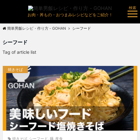
検索
お肉・丼もの・おつまみレシピなどをご紹介！
簡単男飯レシピ・作り方 - GOHAN
シーフード
シーフード
Tag of article list
焼きそば
焼きそば
,
シーフード
,
麺
,
夜食