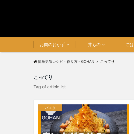
お肉のおかず
丼もの
ご
簡単男飯レシピ・作り方 - GOHAN
こってり
こってり
Tag of article list
パスタ