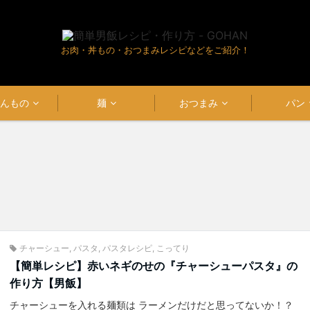
お肉・丼もの・おつまみレシピなどをご紹介！
はんもの
麺
おつまみ
パン
チャーシュー
,
パスタ
,
パスタレシピ
,
こってり
【簡単レシピ】赤いネギのせの『チャーシューパスタ』の
作り方【男飯】
チャーシューを入れる麺類は ラーメンだけだと思ってないか！？