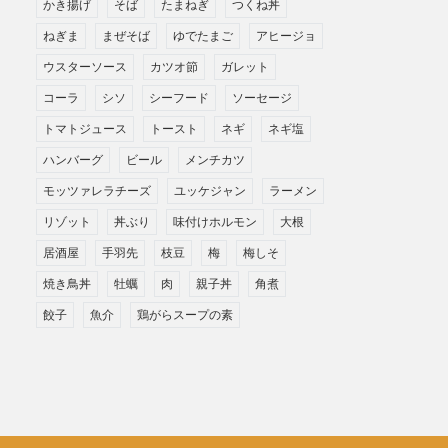
かき揚げ
そば
たまねぎ
つくね丼
ねぎま
まぜそば
ゆでたまご
アヒージョ
ウスターソース
カツオ節
ガレット
コーラ
シソ
シーフード
ソーセージ
トマトジュース
トースト
ネギ
ネギ塩
ハンバーグ
ビール
メンチカツ
モッツァレラチーズ
ユッケジャン
ラーメン
リゾット
丼ぶり
味付けホルモン
大根
居酒屋
手羽先
枝豆
梅
梅しそ
焼き鳥丼
牡蠣
肉
親子丼
角煮
餃子
魚介
鶏がらスープの素