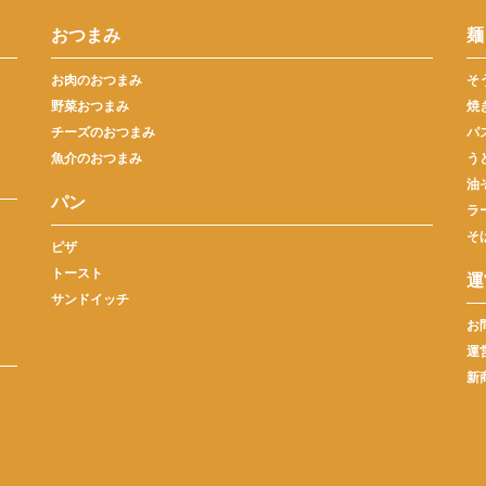
おつまみ
麺
お肉のおつまみ
そ
野菜おつまみ
焼
チーズのおつまみ
パ
魚介のおつまみ
う
油
パン
ラ
そ
ピザ
トースト
運
サンドイッチ
お
運
新