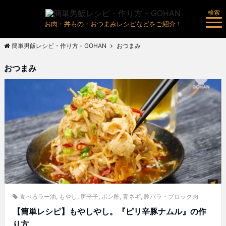
検索
お肉・丼もの・おつまみレシピなどをご紹介！
簡単男飯レシピ・作り方 - GOHAN
おつまみ
おつまみ
食べるラー油
,
もやし
,
唐辛子
,
ポン酢
,
青ネギ
,
豚バラ・ブロック肉
【簡単レシピ】もやしやし。『ピリ辛豚ナムル』の作
り方