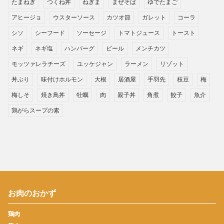
たまねぎ
つくね丼
ねぎま
まぜそば
ゆでたまご
アヒージョ
ウスターソース
カツオ節
ガレット
コーラ
シソ
シーフード
ソーセージ
トマトジュース
トースト
ネギ
ネギ塩
ハンバーグ
ビール
メンチカツ
モッツァレラチーズ
ユッケジャン
ラーメン
リゾット
丼ぶり
味付けホルモン
大根
居酒屋
手羽先
枝豆
梅
梅しそ
焼き鳥丼
牡蠣
肉
親子丼
角煮
餃子
魚介
鶏がらスープの素
お肉のおかず
鶏肉