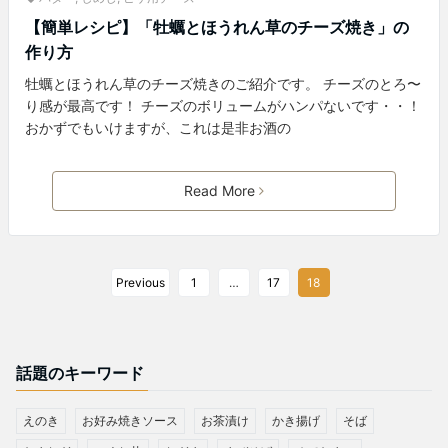
【簡単レシピ】「牡蠣とほうれん草のチーズ焼き」の
作り方
牡蠣とほうれん草のチーズ焼きのご紹介です。 チーズのとろ〜
り感が最高です！ チーズのボリュームがハンパないです・・！
おかずでもいけますが、これは是非お酒の
Read More
Previous
1
…
17
18
話題のキーワード
えのき
お好み焼きソース
お茶漬け
かき揚げ
そば