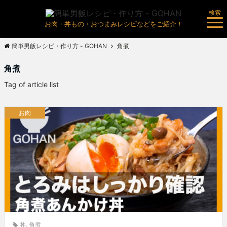
検索
お肉・丼もの・おつまみレシピなどをご紹介！
簡単男飯レシピ・作り方 - GOHAN
角煮
角煮
Tag of article list
お肉
丼
,
角煮