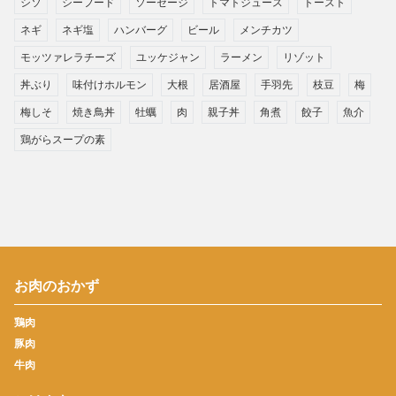
シソ
シーフード
ソーセージ
トマトジュース
トースト
ネギ
ネギ塩
ハンバーグ
ビール
メンチカツ
モッツァレラチーズ
ユッケジャン
ラーメン
リゾット
丼ぶり
味付けホルモン
大根
居酒屋
手羽先
枝豆
梅
梅しそ
焼き鳥丼
牡蠣
肉
親子丼
角煮
餃子
魚介
鶏がらスープの素
お肉のおかず
鶏肉
豚肉
牛肉