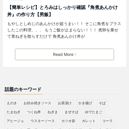
【簡単レシピ】とろみはしっかり確認『角煮あんかけ
丼』の作り方【男飯】
もやしとしめじのあんかけが超うまい！！ そこに角煮をプラス
したこの料理、、、 もうご飯が止まらない！！！ 煮卵を乗せ
て青ねぎを散らすだけで 角煮あんかけ丼が
Read More
話題のキーワード
えのき
お好み焼きソース
お茶漬け
かき揚げ
そば
たまねぎ
つくね丼
ねぎま
まぜそば
ゆでたまご
アヒージョ
ウスターソース
カツオ節
ガレット
コーラ