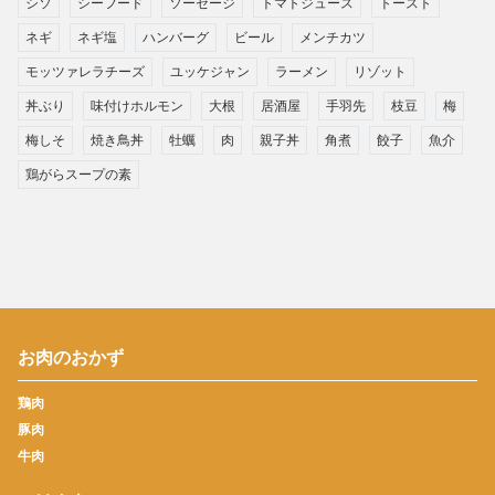
シソ
シーフード
ソーセージ
トマトジュース
トースト
ネギ
ネギ塩
ハンバーグ
ビール
メンチカツ
モッツァレラチーズ
ユッケジャン
ラーメン
リゾット
丼ぶり
味付けホルモン
大根
居酒屋
手羽先
枝豆
梅
梅しそ
焼き鳥丼
牡蠣
肉
親子丼
角煮
餃子
魚介
鶏がらスープの素
お肉のおかず
鶏肉
豚肉
牛肉