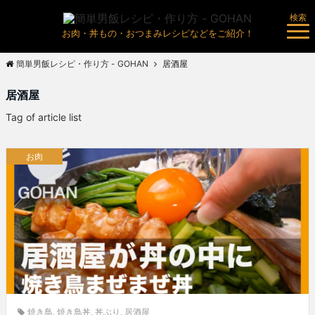
検索
お肉・丼もの・おつまみレシピなどをご紹介！
簡単男飯レシピ・作り方 - GOHAN
居酒屋
居酒屋
Tag of article list
お肉
焼き鳥
,
焼き鳥丼
,
丼ぶり
,
居酒屋