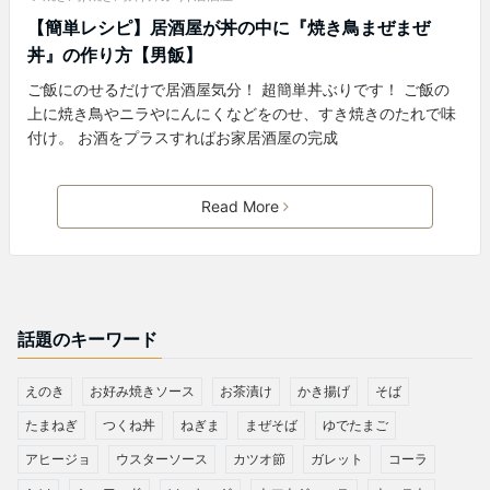
【簡単レシピ】居酒屋が丼の中に『焼き鳥まぜまぜ
丼』の作り方【男飯】
ご飯にのせるだけで居酒屋気分！ 超簡単丼ぶりです！ ご飯の
上に焼き鳥やニラやにんにくなどをのせ、すき焼きのたれで味
付け。 お酒をプラスすればお家居酒屋の完成
Read More
話題のキーワード
えのき
お好み焼きソース
お茶漬け
かき揚げ
そば
たまねぎ
つくね丼
ねぎま
まぜそば
ゆでたまご
アヒージョ
ウスターソース
カツオ節
ガレット
コーラ