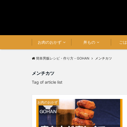
お肉のおかず
丼もの
ご
簡単男飯レシピ・作り方 - GOHAN
メンチカツ
メンチカツ
Tag of article list
お肉のおかず