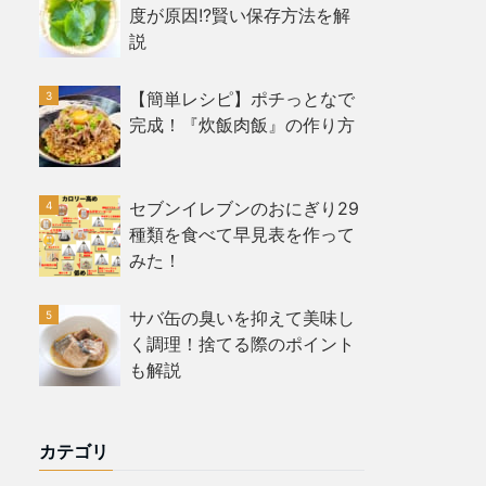
度が原因!?賢い保存方法を解
説
【簡単レシピ】ポチっとなで
完成！『炊飯肉飯』の作り方
セブンイレブンのおにぎり29
種類を食べて早見表を作って
みた！
サバ缶の臭いを抑えて美味し
く調理！捨てる際のポイント
も解説
カテゴリ