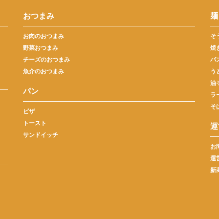
おつまみ
麺
お肉のおつまみ
そ
野菜おつまみ
焼
チーズのおつまみ
パ
魚介のおつまみ
う
油
パン
ラ
そ
ピザ
トースト
運
サンドイッチ
お
運
新