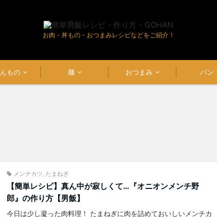
お肉・丼もの・おつまみレシピなどをご紹介！
はんもの
麺
おつまみ
パン
メンチカツ
,
たまねぎ
【簡単レシピ】真ん中が寂しくて…『オニオンメンチ野
郎』の作り方【男飯】
今日は少し凝った肉料理！ たまねぎに肉を詰めておいしいメンチカ