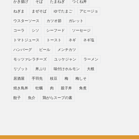
かき揚げ
そば
たまねぎ
つくね丼
ねぎま
まぜそば
ゆでたまご
アヒージョ
ウスターソース
カツオ節
ガレット
コーラ
シソ
シーフード
ソーセージ
トマトジュース
トースト
ネギ
ネギ塩
ハンバーグ
ビール
メンチカツ
モッツァレラチーズ
ユッケジャン
ラーメン
リゾット
丼ぶり
味付けホルモン
大根
居酒屋
手羽先
枝豆
梅
梅しそ
焼き鳥丼
牡蠣
肉
親子丼
角煮
餃子
魚介
鶏がらスープの素