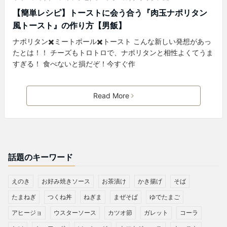
【簡単レシピ】トーストに会う合う『肉玉ナポリタン
風トースト』の作り方【男飯】
ナポリタン✖️ミートボール✖️トースト こんな新しい発想があっ
たとは！！ チーズもトロトロで、ナポリタンと相性よくてうま
すぎる！ 食べないと損だぞ！今すぐ作
Read More
話題のキーワード
えのき
お好み焼きソース
お茶漬け
かき揚げ
そば
たまねぎ
つくね丼
ねぎま
まぜそば
ゆでたまご
アヒージョ
ウスターソース
カツオ節
ガレット
コーラ