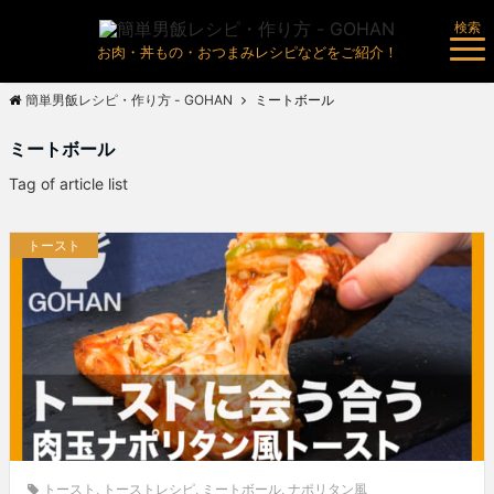
検索
お肉・丼もの・おつまみレシピなどをご紹介！
簡単男飯レシピ・作り方 - GOHAN
ミートボール
ミートボール
Tag of article list
トースト
トースト
,
トーストレシピ
,
ミートボール
,
ナポリタン風