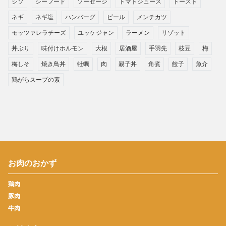
シソ
シーフード
ソーセージ
トマトジュース
トースト
ネギ
ネギ塩
ハンバーグ
ビール
メンチカツ
モッツァレラチーズ
ユッケジャン
ラーメン
リゾット
丼ぶり
味付けホルモン
大根
居酒屋
手羽先
枝豆
梅
梅しそ
焼き鳥丼
牡蠣
肉
親子丼
角煮
餃子
魚介
鶏がらスープの素
お肉のおかず
鶏肉
豚肉
牛肉