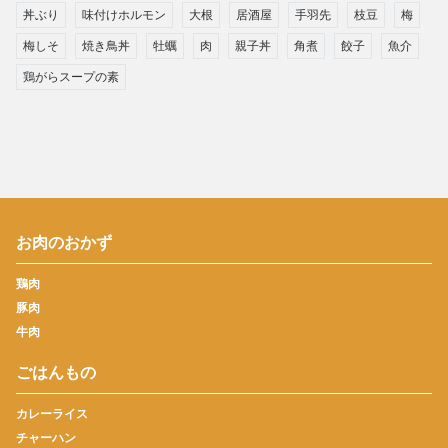
丼ぶり
味付けホルモン
大根
居酒屋
手羽先
枝豆
梅
梅しそ
焼き鳥丼
牡蠣
肉
親子丼
角煮
餃子
魚介
鶏がらスープの素
お肉のおかず
鶏肉
豚肉
牛肉
ごはんもの
カレーライス
チャーハン