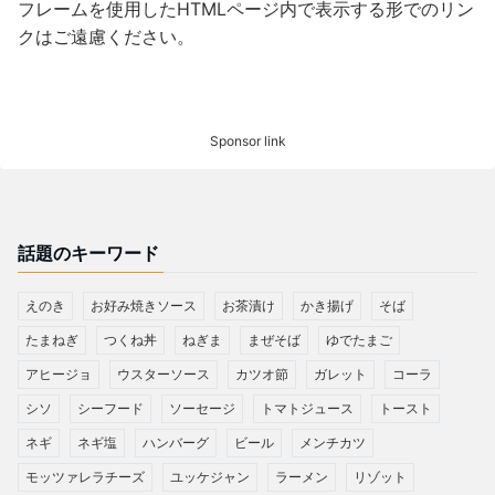
フレームを使用したHTMLページ内で表示する形でのリン
クはご遠慮ください。
Sponsor link
話題のキーワード
えのき
お好み焼きソース
お茶漬け
かき揚げ
そば
たまねぎ
つくね丼
ねぎま
まぜそば
ゆでたまご
アヒージョ
ウスターソース
カツオ節
ガレット
コーラ
シソ
シーフード
ソーセージ
トマトジュース
トースト
ネギ
ネギ塩
ハンバーグ
ビール
メンチカツ
モッツァレラチーズ
ユッケジャン
ラーメン
リゾット